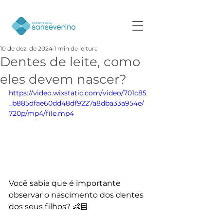
10 de dez. de 2024
1 min de leitura
Dentes de leite, como
eles devem nascer?
https://video.wixstatic.com/video/701c85
_b885dfae60dd48df9227a8dba33a954e/
720p/mp4/file.mp4
Você sabia que é importante 
observar o nascimento dos dentes 
dos seus filhos? 👶🏽