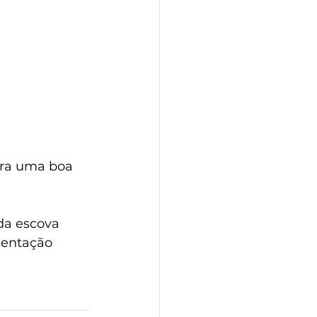
ara uma boa 
da escova 
entação 