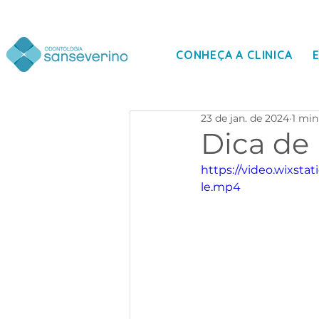
CONHEÇA A CLINICA
23 de jan. de 2024
1 min
Dica de
https://video.wixst
le.mp4