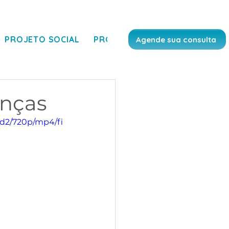
PROJETO SOCIAL
PRODUÇÃO CIENTÍFICA
BLO
Agende sua consulta
anças
0d2/720p/mp4/fi