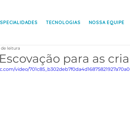
ESPECIALIDADES
TECNOLOGIAS
NOSSA EQUIPE
 de leitura
 Escovação para as cri
atic.com/video/701c85_b302deb7f0da4d16875821927a70a