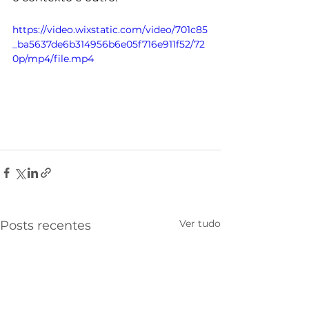
https://video.wixstatic.com/video/701c85
_ba5637de6b314956b6e05f716e911f52/72
0p/mp4/file.mp4
Ver tudo
Posts recentes